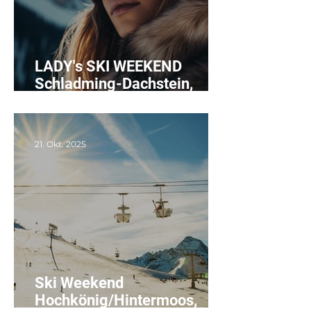
LADY's SKI WEEKEND
Schladming-Dachstein,
20.-22.03.2026
21. Okt. 2025
Ski Weekend
Hochkönig/Hintermoos,