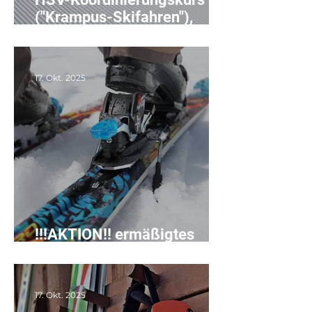
("Krampus-Skifahren"),
06.-08.12.2025 in St.
Johann im Pongau
17. Okt. 2025
!!!AKTION!! ermäßigtes
SKISERVICE bis 15.11.2025
17. Okt. 2025