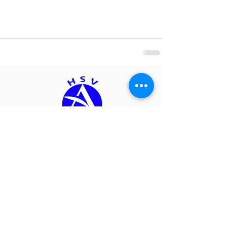
HSV Allentsteig - Sektion Ski
Pfarrer Josef Edinger Platz 13
3804 Allentsteig
ski@hsv-allentsteig.at
KURSE
NEUIGKEITEN
IMPRESSUM & DSGVO
VEREINSSTATUTEN