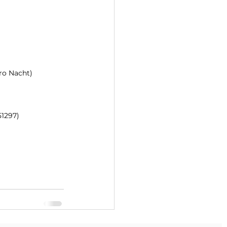
ro Nacht) 
51297)