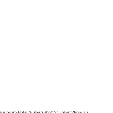
ension im Hotel "Hubertushof" St. Johann/Pongau