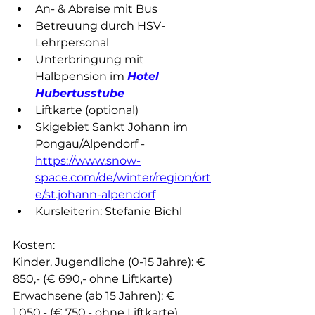
An- & Abreise mit Bus
Betreuung durch HSV-
Lehrpersonal
Unterbringung mit 
Halbpension im 
Hotel 
Hubertusstube 
Liftkarte (optional)
Skigebiet Sankt Johann im 
Pongau/Alpendorf - 
https://www.snow-
space.com/de/winter/region/ort
e/st.johann-alpendorf
Kursleiterin: Stefanie Bichl 
Kosten: 
Kinder, Jugendliche (0-15 Jahre): € 
850,- (€ 690,- ohne Liftkarte)
Erwachsene (ab 15 Jahren): € 
1.050,- (€ 750,- ohne Liftkarte)