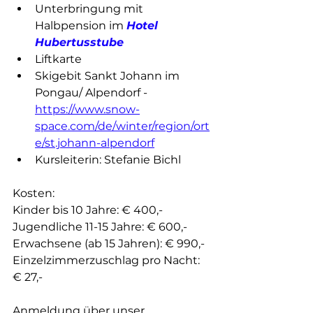
Unterbringung mit 
Halbpension im 
Hotel 
Hubertusstube 
Liftkarte
Skigebit Sankt Johann im 
Pongau/ Alpendorf - 
https://www.snow-
space.com/de/winter/region/ort
e/st.johann-alpendorf
Kursleiterin: Stefanie Bichl 
Kosten: 
Kinder bis 10 Jahre: € 400,-
Jugendliche 11-15 Jahre: € 600,-
Erwachsene (ab 15 Jahren): € 990,- 
Einzelzimmerzuschlag pro Nacht: 
€ 27,-
Anmeldung über unser 