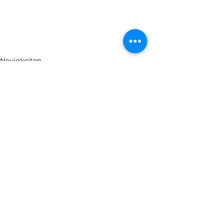
Neuigkeiten
HSV Allentsteig - Sektion Ski
Pfarrer Josef Edinger Platz 13
3804 Allentsteig
ski@hsv-allentsteig.at
KURSE